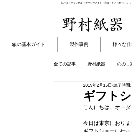
貼り箱・オリジナル ・オーダーメイド・和箱・ギフトボックス・パ
箱の基本ガイド
製作事例
様々な仕
全ての記事
野村紙器
ののじ
2019年2月15日
読了時間:
嫁日記
雑貨
ギフトシ
こんにちは、オーダ
今日は東京におりま
ギフトショーに行っ