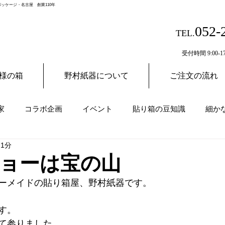
ッケージ・名古屋 創業110年
052-
TEL.
受付時間 9:00-17
様の箱
野村紙器について
ご注文の流れ
家
コラボ企画
イベント
貼り箱の豆知識
細か
 1分
ョーは宝の山
ーメイドの貼り箱屋、野村紙器です。
す。
て参りました。