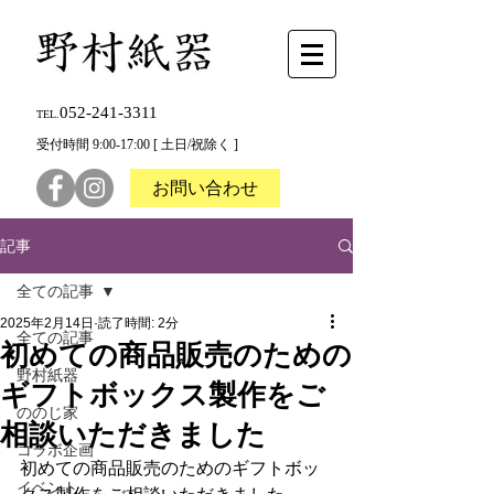
052-241-3311
TEL.
受付時間 9:00-17:00 [ 土日/祝除く ]
お問い合わせ
記事
全ての記事
2025年2月14日
読了時間: 2分
全ての記事
初めての商品販売のための
野村紙器
ギフトボックス製作をご
ののじ家
相談いただきました
コラボ企画
初めての商品販売のためのギフトボッ
イベント