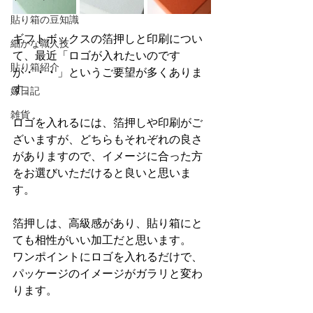
貼り箱の豆知識
ギフトボックスの箔押しと印刷につい
細かな職人技
て、最近「ロゴが入れたいのです
貼り箱紹介
が・・・」というご要望が多くありま
す。
嫁日記
雑貨
ロゴを入れるには、箔押しや印刷がご
ざいますが、どちらもそれぞれの良さ
がありますので、イメージに合った方
をお選びいただけると良いと思いま
す。
箔押しは、高級感があり、貼り箱にと
ても相性がいい加工だと思います。
ワンポイントにロゴを入れるだけで、
パッケージのイメージがガラリと変わ
ります。