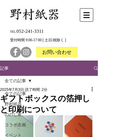
052-241-3311
TEL.
受付時間 9:00-17:00 [ 土日/祝除く ]
お問い合わせ
記事
全ての記事
2025年7月3日
読了時間: 2分
全ての記事
ギフトボックスの箔押し
野村紙器
と印刷について
ののじ家
コラボ企画
イベント