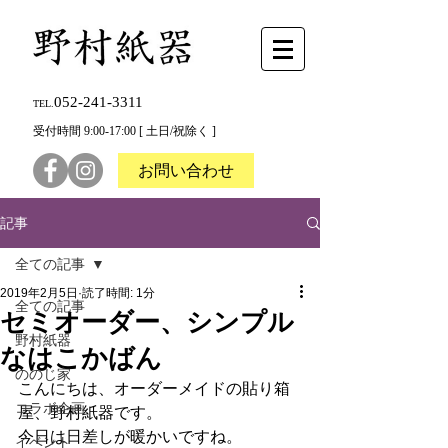
052-241-3311
TEL.
受付時間 9:00-17:00 [ 土日/祝除く ]
お問い合わせ
記事
全ての記事
2019年2月5日
読了時間: 1分
全ての記事
セミオーダー、シンプル
野村紙器
なはこかばん
ののじ家
こんにちは、オーダーメイドの貼り箱
コラボ企画
屋、野村紙器です。
今日は日差しが暖かいですね。
イベント