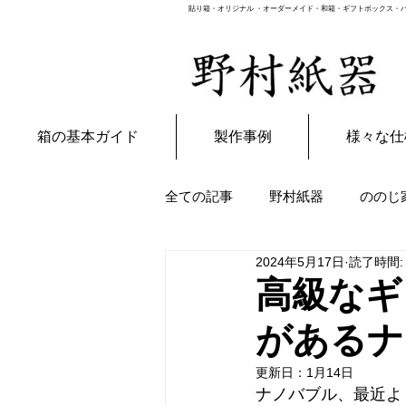
貼り箱・オリジナル ・オーダーメイド・和箱・ギフトボックス・パ
箱の基本ガイド
製作事例
様々な仕
全ての記事
野村紙器
ののじ
2024年5月17日
読了時間:
嫁日記
雑貨
高級なギ
があるナ
更新日：
1月14日
ナノバブル、最近よ