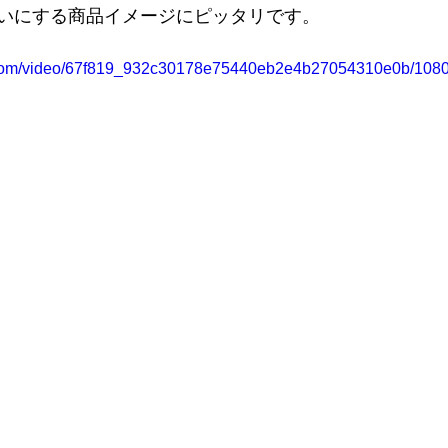
いにする商品イメージにピッタリです。
ic.com/video/67f819_932c30178e75440eb2e4b27054310e0b/1080