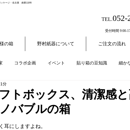
ッケージ・名古屋 創業110年
052-
TEL.
受付時間 9:00-17
様の箱
野村紙器について
ご注文の流れ
家
コラボ企画
イベント
貼り箱の豆知識
細か
 1分
フトボックス、清潔感と
ノバブルの箱
く耳にしますよね。