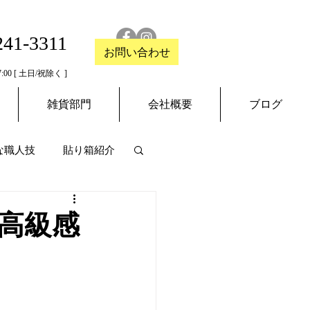
241-3311
お問い合わせ
:00 [ 土日/祝除く ]
雑貨部門
会社概要
ブログ
な職人技
貼り箱紹介
高級感