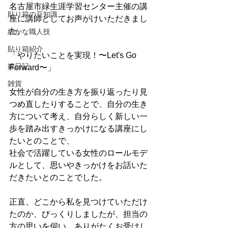
名古屋市緑生涯学習センター主催の講
貼り箱の豆知識
座に講師としてお声がけいただきまし
た。
細かな職人技
貼り箱紹介
「やりたいことを実現！〜Let's Go 
嫁日記
Forward〜」
雑貨
女性が自分の生き方を振り返ったり見
つめ直したりすることで、自分の生き
方について考え、自分らしく新しい一
歩を踏み出すきっかけになる講座にし
たいとのことで、
社会で活躍している女性のロールモデ
ルとして、思いやきっかけをお話いた
だきたいとのことでした。
正直、どこから私を見つけていただけ
たのか、びっくりしましたが、担当の
方の思いを伺い、ありがたくお受けし