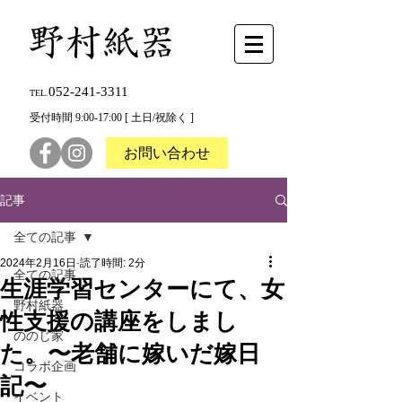
052-241-3311
TEL.
受付時間 9:00-17:00 [ 土日/祝除く ]
お問い合わせ
記事
全ての記事
2024年2月16日
読了時間: 2分
全ての記事
生涯学習センターにて、女
野村紙器
性支援の講座をしまし
ののじ家
た。〜老舗に嫁いだ嫁日
コラボ企画
記〜
イベント