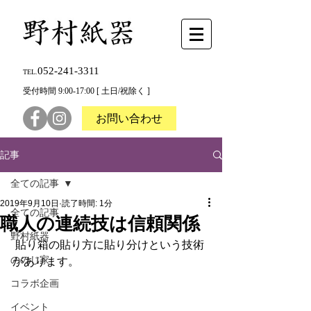
052-241-3311
TEL.
受付時間 9:00-17:00 [ 土日/祝除く ]
お問い合わせ
記事
全ての記事
2019年9月10日
読了時間: 1分
全ての記事
職人の連続技は信頼関係
野村紙器
 貼り箱の貼り方に貼り分けという技術
ののじ家
があります。
コラボ企画
イベント