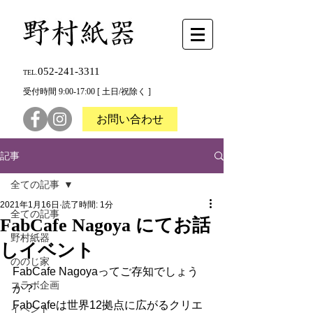
052-241-3311
TEL.
受付時間 9:00-17:00 [ 土日/祝除く ]
お問い合わせ
記事
全ての記事
2021年1月16日
読了時間: 1分
全ての記事
FabCafe Nagoya にてお話
野村紙器
しイベント
ののじ家
FabCafe Nagoyaってご存知でしょう
コラボ企画
か？
FabCafeは世界12拠点に広がるクリエ
イベント