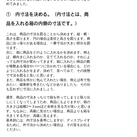
めてみました。
① 内寸法を決める。（内寸法とは、商
品を入れる箱の内側の寸法です。）
これは、商品の寸法を図ることから決めます。縦・横・
高さを図ります。円の場合は直径と高さを図ります。商
品に出っ張りがある場合は、一番寸法が大きい部分を図
ります。
次に、箱に商品をどのように入れるかを決めます。例え
ば、横向きに入れるのか、立てて入れるのか。それによ
っても内寸法が変わってきます。箱に入れたい商品の数
が複数ある場合やパーツに分かれている場合にも、どの
ように入れるかをまず、決めて、並べてみて、その状態
で寸法を図ると良いと思います。
また、商品を何かに包んで入れたい場合、例えば布で包
みたい、緩衝材を巻きたいなどがありましたら、その分
も忘れずに寸法に入れましょう。
通常、商品の寸法きっちりで箱を作ってしまうと取り出
しにくくなってしまうため、商品にもよりますが、箱の
大きさは縦横2〜３mmほど余裕を見る方が良いと思いま
す。ちなみに、高級に見せたい場合は、商品よりも箱を
大きくする方が、高級に見えます。
基本的には、内寸法を基準にしますが、ディスプレイす
るために、外寸法から決めたい場合は、その旨をお伝え
ください。