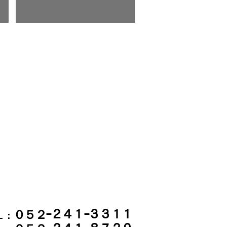
０５２ｰ２４１ｰ３３１１
：
Ｌ