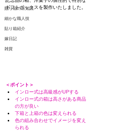
記念品の箱、洋菓子の個性的で特別な
ギフトボックスを製作いたしました。
貼り箱の豆知識
細かな職人技
貼り箱紹介
嫁日記
雑貨
＜ポイント＞
インロー式は高級感がUPする
インロー式の箱は高さがある商品
の方が良い
下箱と上箱の色は変えられる
色の組み合わせでイメージを変え
られる