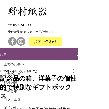
052-241-3311
TEL.
受付時間 9:00-17:00 [ 土日/祝除く ]
お問い合わせ
記事
全ての記事
2025年9月8日
読了時間: 2分
全ての記事
記念品の箱、洋菓子の個性
野村紙器
的で特別なギフトボック
ののじ家
ス
コラボ企画
イベント